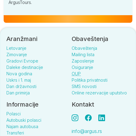
ArgusTours.
Aranžmani
Obaveštenja
Letovanje
Obaveštenja
Zimovanje
Mailing lista
Gradovi Evrope
Zaposlenje
Daleke destinacije
Osiguranje
Nova godina
OUP
Uskrs i 1. maj
Politika privatnosti
Dan državnosti
SMS novosti
Dan primirja
Online rezervacije uputstvo
Informacije
Kontakt
Polasci
Autobuski polasci
Najam autobusa
info@argus.rs
Transferi