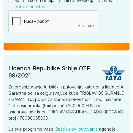
Slažem se da dobijam email obaveštenja i prihvatam
politiku privatnosti
.
Kompanija
Licenca Republike Srbije OTP
89/2021
Za organizovanje turističkih putovanja, kategorija licence A.
Garantna polisa osiguravajuće kuće TRIGLAV OSIGURANJE
- GARANTNA polisa za slučaj insolventnosti i radi naknade
štete osiguranika (limit pokrića 250.000 EUR) od
osiguravajuće kuće TRIGLAV OSIGURANJE ADO BEOGRAD
broj 470000065393.
Uz sve programe važe
Opšti uslovi putovanja
agencije