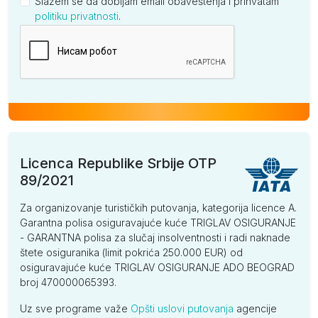
Slažem se da dobijam email obaveštenja i prihvatam
politiku privatnosti
.
Kompanija
Licenca Republike Srbije OTP
89/2021
Za organizovanje turističkih putovanja, kategorija licence A.
Garantna polisa osiguravajuće kuće TRIGLAV OSIGURANJE
- GARANTNA polisa za slučaj insolventnosti i radi naknade
štete osiguranika (limit pokrića 250.000 EUR) od
osiguravajuće kuće TRIGLAV OSIGURANJE ADO BEOGRAD
broj 470000065393.
Uz sve programe važe
Opšti uslovi putovanja
agencije