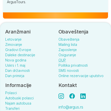
ArgusTours.
Aranžmani
Obaveštenja
Letovanje
Obaveštenja
Zimovanje
Mailing lista
Gradovi Evrope
Zaposlenje
Daleke destinacije
Osiguranje
Nova godina
OUP
Uskrs i 1. maj
Politika privatnosti
Dan državnosti
SMS novosti
Dan primirja
Online rezervacije uputstvo
Informacije
Kontakt
Polasci
Autobuski polasci
Najam autobusa
info@argus.rs
Transferi