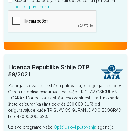
Slažem se da dobijam email obaveštenja i prihvatam
politiku privatnosti
.
Kompanija
Licenca Republike Srbije OTP
89/2021
Za organizovanje turističkih putovanja, kategorija licence A.
Garantna polisa osiguravajuće kuće TRIGLAV OSIGURANJE
- GARANTNA polisa za slučaj insolventnosti i radi naknade
štete osiguranika (limit pokrića 250.000 EUR) od
osiguravajuće kuće TRIGLAV OSIGURANJE ADO BEOGRAD
broj 470000065393.
Uz sve programe važe
Opšti uslovi putovanja
agencije