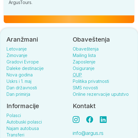
ArgusTours.
Aranžmani
Obaveštenja
Letovanje
Obaveštenja
Zimovanje
Mailing lista
Gradovi Evrope
Zaposlenje
Daleke destinacije
Osiguranje
Nova godina
OUP
Uskrs i 1. maj
Politika privatnosti
Dan državnosti
SMS novosti
Dan primirja
Online rezervacije uputstvo
Informacije
Kontakt
Polasci
Autobuski polasci
Najam autobusa
info@argus.rs
Transferi