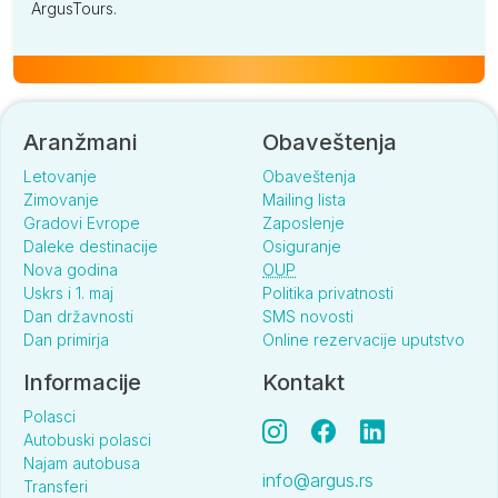
ArgusTours.
Aranžmani
Obaveštenja
Letovanje
Obaveštenja
Zimovanje
Mailing lista
Gradovi Evrope
Zaposlenje
Daleke destinacije
Osiguranje
Nova godina
OUP
Uskrs i 1. maj
Politika privatnosti
Dan državnosti
SMS novosti
Dan primirja
Online rezervacije uputstvo
Informacije
Kontakt
Polasci
Autobuski polasci
Najam autobusa
info@argus.rs
Transferi