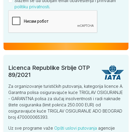
Slažem se da dobijam email obaveštenja i prihvatam
politiku privatnosti
.
Kompanija
Licenca Republike Srbije OTP
89/2021
Za organizovanje turističkih putovanja, kategorija licence A.
Garantna polisa osiguravajuće kuće TRIGLAV OSIGURANJE
- GARANTNA polisa za slučaj insolventnosti i radi naknade
štete osiguranika (limit pokrića 250.000 EUR) od
osiguravajuće kuće TRIGLAV OSIGURANJE ADO BEOGRAD
broj 470000065393.
Uz sve programe važe
Opšti uslovi putovanja
agencije