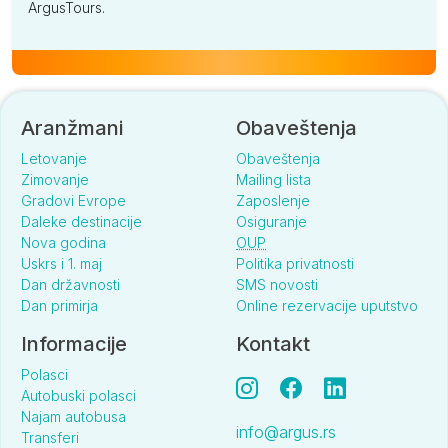
ArgusTours.
Aranžmani
Obaveštenja
Letovanje
Obaveštenja
Zimovanje
Mailing lista
Gradovi Evrope
Zaposlenje
Daleke destinacije
Osiguranje
Nova godina
OUP
Uskrs i 1. maj
Politika privatnosti
Dan državnosti
SMS novosti
Dan primirja
Online rezervacije uputstvo
Informacije
Kontakt
Polasci
Autobuski polasci
Najam autobusa
info@argus.rs
Transferi