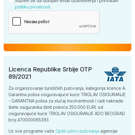
Slažem se da dobijam email obaveštenja i prihvatam
politiku privatnosti
.
Kompanija
Licenca Republike Srbije OTP
89/2021
Za organizovanje turističkih putovanja, kategorija licence A.
Garantna polisa osiguravajuće kuće TRIGLAV OSIGURANJE
- GARANTNA polisa za slučaj insolventnosti i radi naknade
štete osiguranika (limit pokrića 250.000 EUR) od
osiguravajuće kuće TRIGLAV OSIGURANJE ADO BEOGRAD
broj 470000065393.
Uz sve programe važe
Opšti uslovi putovanja
agencije