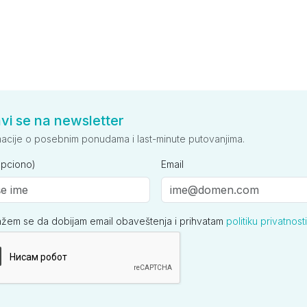
avi se na newsletter
macije o posebnim ponudama i last-minute putovanjima.
opciono)
Email
ažem se da dobijam email obaveštenja i prihvatam
politiku privatnosti
ija