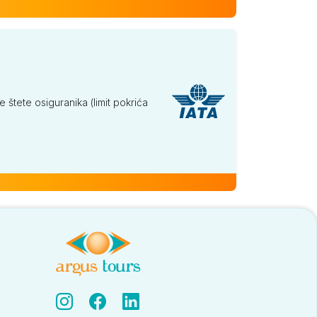
tete osiguranika (limit pokrića