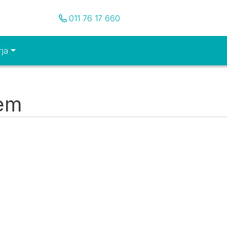
Pozovite nas
011 76 17 660
rja
tem