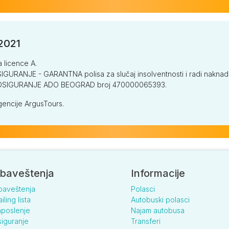
/2021
a licence A.
GURANJE - GARANTNA polisa za slučaj insolventnosti i radi naknade š
V OSIGURANJE ADO BEOGRAD broj 470000065393.
encije ArgusTours.
baveštenja
Informacije
baveštenja
Polasci
iling lista
Autobuski polasci
poslenje
Najam autobusa
iguranje
Transferi