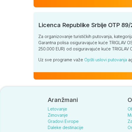
Licenca Republike Srbije OTP 89
Za organizovanje turističkih putovanja, kategorij
Garantna polisa osiguravajuće kuće TRIGLAV OSI
250.000 EUR) od osiguravajuće kuće TRIGLA
Uz sve programe važe
Opšti uslovi putovanja
ag
Aranžmani
O
Letovanje
O
Zimovanje
Ma
Gradovi Evrope
Za
Daleke destinacije
Os