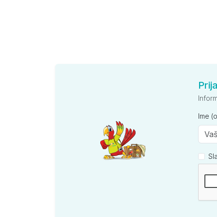
Prij
Infor
Ime (
Sl
Kompan