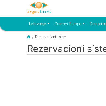
Letovanje
Gradovi Evrope
Dan primi
Osnovni meni
Početna
Rezervacioni sistem
Rezervacioni sis