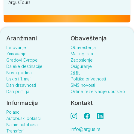
ArgusTours.
Aranžmani
Obaveštenja
Letovanje
Obaveštenja
Zimovanje
Mailing lista
Gradovi Evrope
Zaposlenje
Daleke destinacije
Osiguranje
Nova godina
OUP
Uskrs i 1. maj
Politika privatnosti
Dan državnosti
SMS novosti
Dan primirja
Online rezervacije uputstvo
Informacije
Kontakt
Polasci
Autobuski polasci
Najam autobusa
info@argus.rs
Transferi