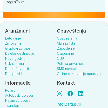
ArgusTours.
Aranžmani
Obaveštenja
Letovanje
Obaveštenja
Zimovanje
Mailing lista
Gradovi Evrope
Zaposlenje
Daleke destinacije
Osiguranje
Nova godina
OUP
Uskrs i 1. maj
Politika privatnosti
Dan državnosti
SMS novosti
Dan primirja
Online rezervacije uputstvo
Informacije
Kontakt
Polasci
Autobuski polasci
Najam autobusa
info@argus.rs
Transferi