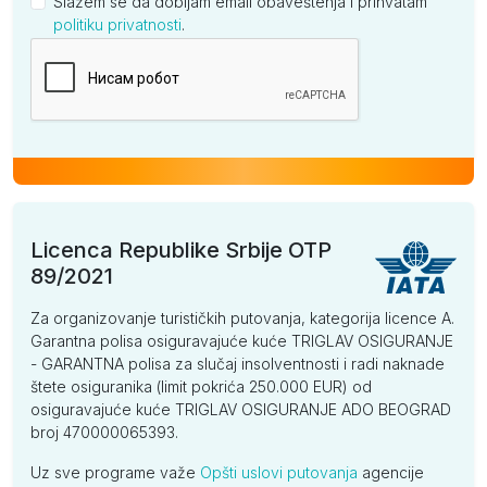
Slažem se da dobijam email obaveštenja i prihvatam
politiku privatnosti
.
Kompanija
Licenca Republike Srbije OTP
89/2021
Za organizovanje turističkih putovanja, kategorija licence A.
Garantna polisa osiguravajuće kuće TRIGLAV OSIGURANJE
- GARANTNA polisa za slučaj insolventnosti i radi naknade
štete osiguranika (limit pokrića 250.000 EUR) od
osiguravajuće kuće TRIGLAV OSIGURANJE ADO BEOGRAD
broj 470000065393.
Uz sve programe važe
Opšti uslovi putovanja
agencije