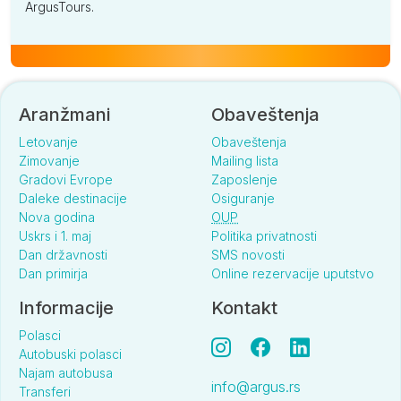
ArgusTours.
Aranžmani
Obaveštenja
Letovanje
Obaveštenja
Zimovanje
Mailing lista
Gradovi Evrope
Zaposlenje
Daleke destinacije
Osiguranje
Nova godina
OUP
Uskrs i 1. maj
Politika privatnosti
Dan državnosti
SMS novosti
Dan primirja
Online rezervacije uputstvo
Informacije
Kontakt
Polasci
Autobuski polasci
Najam autobusa
info@argus.rs
Transferi