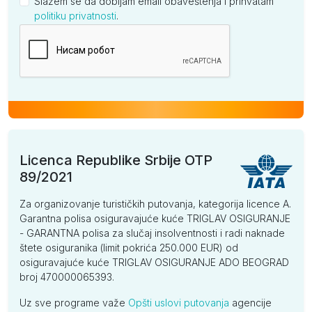
Slažem se da dobijam email obaveštenja i prihvatam
politiku privatnosti
.
Kompanija
Licenca Republike Srbije OTP
89/2021
Za organizovanje turističkih putovanja, kategorija licence A.
Garantna polisa osiguravajuće kuće TRIGLAV OSIGURANJE
- GARANTNA polisa za slučaj insolventnosti i radi naknade
štete osiguranika (limit pokrića 250.000 EUR) od
osiguravajuće kuće TRIGLAV OSIGURANJE ADO BEOGRAD
broj 470000065393.
Uz sve programe važe
Opšti uslovi putovanja
agencije