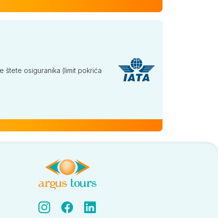
tete osiguranika (limit pokrića