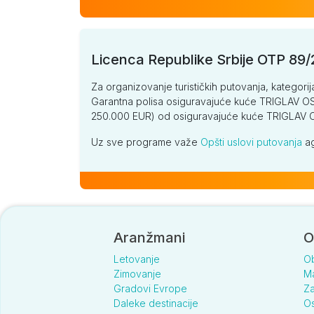
Licenca Republike Srbije OTP 89
Za organizovanje turističkih putovanja, kategorij
Garantna polisa osiguravajuće kuće TRIGLAV OSI
250.000 EUR) od osiguravajuće kuće TRIGLA
Uz sve programe važe
Opšti uslovi putovanja
ag
Aranžmani
O
Letovanje
O
Zimovanje
Ma
Gradovi Evrope
Za
Daleke destinacije
Os