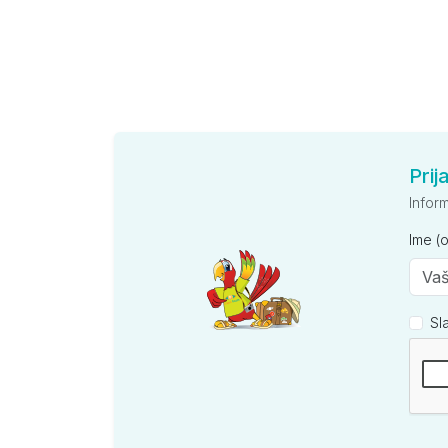
Prij
Infor
Ime (
Sl
Kompan