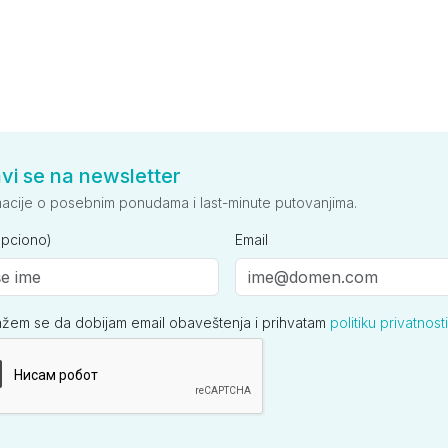
avi se na newsletter
macije o posebnim ponudama i last-minute putovanjima.
opciono)
Email
ažem se da dobijam email obaveštenja i prihvatam
politiku privatnosti
ija