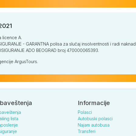
/2021
a licence A.
GURANJE - GARANTNA polisa za slučaj insolventnosti i radi naknade š
V OSIGURANJE ADO BEOGRAD broj 470000065393.
encije ArgusTours.
baveštenja
Informacije
baveštenja
Polasci
iling lista
Autobuski polasci
poslenje
Najam autobusa
iguranje
Transferi