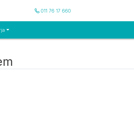
Pozovite nas
011 76 17 660
rja
tem