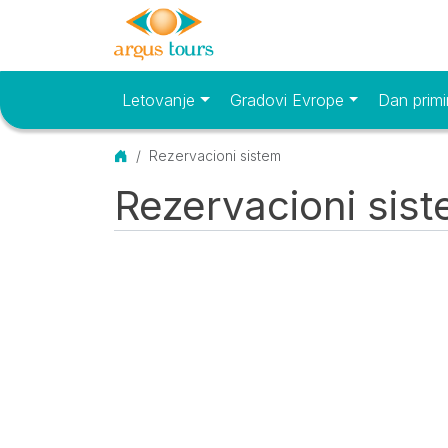
Letovanje
Gradovi Evrope
Dan primi
Osnovni meni
Početna
Rezervacioni sistem
Rezervacioni sis