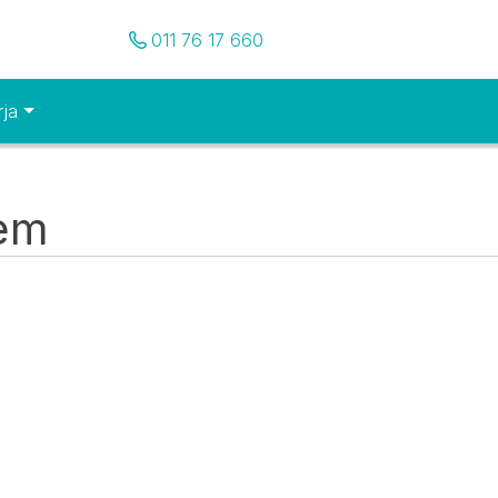
Pozovite nas
011 76 17 660
rja
tem