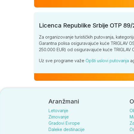
Licenca Republike Srbije OTP 89
Za organizovanje turističkih putovanja, kategorij
Garantna polisa osiguravajuće kuće TRIGLAV OSI
250.000 EUR) od osiguravajuće kuće TRIGLA
Uz sve programe važe
Opšti uslovi putovanja
ag
Aranžmani
O
Letovanje
O
Zimovanje
Ma
Gradovi Evrope
Za
Daleke destinacije
Os