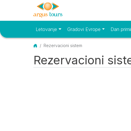
Letovanje
Gradovi Evrope
Dan primi
Osnovni meni
Početna
Rezervacioni sistem
Rezervacioni sis