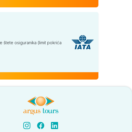
tete osiguranika (limit pokrića