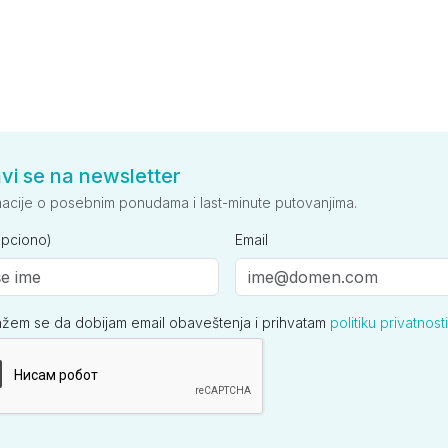
avi se na newsletter
macije o posebnim ponudama i last-minute putovanjima.
opciono)
Email
ažem se da dobijam email obaveštenja i prihvatam
politiku privatnosti
ija