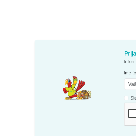
Prij
Infor
Ime (
Sl
Kompan