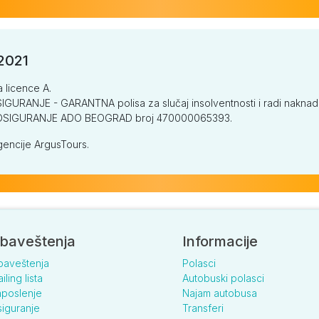
/2021
a licence A.
GURANJE - GARANTNA polisa za slučaj insolventnosti i radi naknade š
V OSIGURANJE ADO BEOGRAD broj 470000065393.
encije ArgusTours.
baveštenja
Informacije
baveštenja
Polasci
iling lista
Autobuski polasci
poslenje
Najam autobusa
iguranje
Transferi