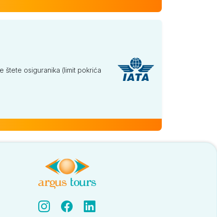
tete osiguranika (limit pokrića