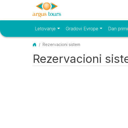
Letovanje
Gradovi Evrope
Dan primi
Osnovni meni
Početna
Rezervacioni sistem
Rezervacioni sis