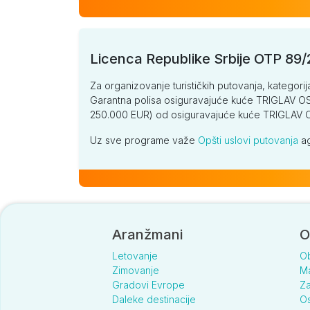
Licenca Republike Srbije OTP 89
Za organizovanje turističkih putovanja, kategorij
Garantna polisa osiguravajuće kuće TRIGLAV OSI
250.000 EUR) od osiguravajuće kuće TRIGLA
Uz sve programe važe
Opšti uslovi putovanja
ag
Aranžmani
O
Letovanje
O
Zimovanje
Ma
Gradovi Evrope
Za
Daleke destinacije
Os