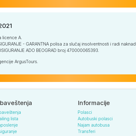
/2021
a licence A.
GURANJE - GARANTNA polisa za slučaj insolventnosti i radi naknade š
V OSIGURANJE ADO BEOGRAD broj 470000065393.
encije ArgusTours.
baveštenja
Informacije
baveštenja
Polasci
iling lista
Autobuski polasci
poslenje
Najam autobusa
iguranje
Transferi