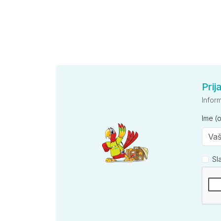
Prij
Infor
Ime (
Sl
Kompan