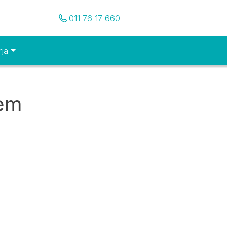
Pozovite nas
011 76 17 660
rja
tem