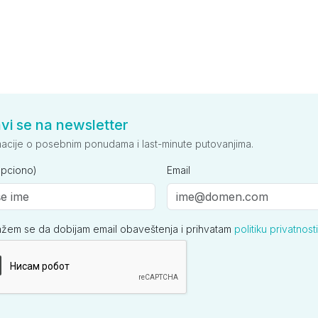
avi se na newsletter
macije o posebnim ponudama i last-minute putovanjima.
opciono)
Email
ažem se da dobijam email obaveštenja i prihvatam
politiku privatnosti
ija