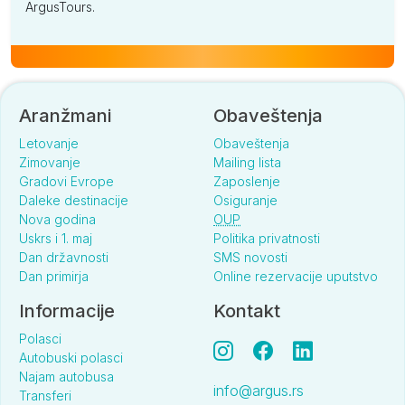
ArgusTours.
Aranžmani
Obaveštenja
Letovanje
Obaveštenja
Zimovanje
Mailing lista
Gradovi Evrope
Zaposlenje
Daleke destinacije
Osiguranje
Nova godina
OUP
Uskrs i 1. maj
Politika privatnosti
Dan državnosti
SMS novosti
Dan primirja
Online rezervacije uputstvo
Informacije
Kontakt
Polasci
Autobuski polasci
Najam autobusa
info@argus.rs
Transferi