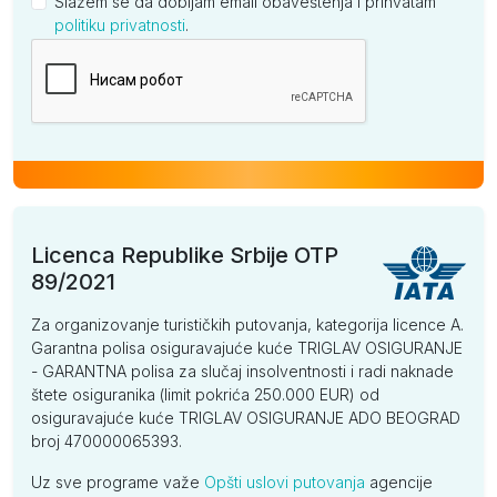
Slažem se da dobijam email obaveštenja i prihvatam
politiku privatnosti
.
Kompanija
Licenca Republike Srbije OTP
89/2021
Za organizovanje turističkih putovanja, kategorija licence A.
Garantna polisa osiguravajuće kuće TRIGLAV OSIGURANJE
- GARANTNA polisa za slučaj insolventnosti i radi naknade
štete osiguranika (limit pokrića 250.000 EUR) od
osiguravajuće kuće TRIGLAV OSIGURANJE ADO BEOGRAD
broj 470000065393.
Uz sve programe važe
Opšti uslovi putovanja
agencije