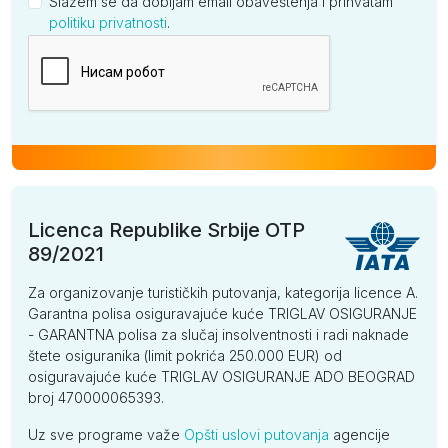
Slažem se da dobijam email obaveštenja i prihvatam
politiku privatnosti
.
Kompanija
Licenca Republike Srbije OTP
89/2021
Za organizovanje turističkih putovanja, kategorija licence A.
Garantna polisa osiguravajuće kuće TRIGLAV OSIGURANJE
- GARANTNA polisa za slučaj insolventnosti i radi naknade
štete osiguranika (limit pokrića 250.000 EUR) od
osiguravajuće kuće TRIGLAV OSIGURANJE ADO BEOGRAD
broj 470000065393.
Uz sve programe važe
Opšti uslovi putovanja
agencije