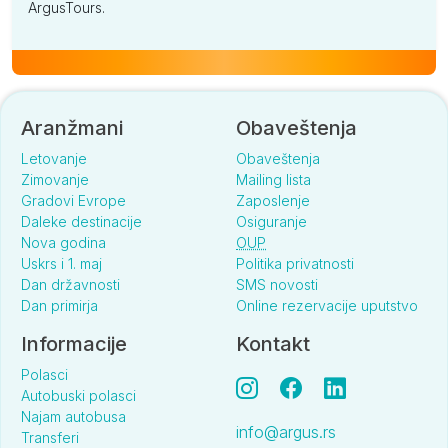
ArgusTours.
Aranžmani
Obaveštenja
Letovanje
Obaveštenja
Zimovanje
Mailing lista
Gradovi Evrope
Zaposlenje
Daleke destinacije
Osiguranje
Nova godina
OUP
Uskrs i 1. maj
Politika privatnosti
Dan državnosti
SMS novosti
Dan primirja
Online rezervacije uputstvo
Informacije
Kontakt
Polasci
Autobuski polasci
Najam autobusa
info@argus.rs
Transferi