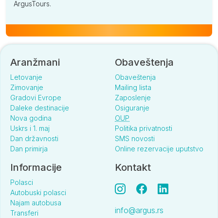
ArgusTours.
Aranžmani
Obaveštenja
Letovanje
Obaveštenja
Zimovanje
Mailing lista
Gradovi Evrope
Zaposlenje
Daleke destinacije
Osiguranje
Nova godina
OUP
Uskrs i 1. maj
Politika privatnosti
Dan državnosti
SMS novosti
Dan primirja
Online rezervacije uputstvo
Informacije
Kontakt
Polasci
Autobuski polasci
Najam autobusa
info@argus.rs
Transferi