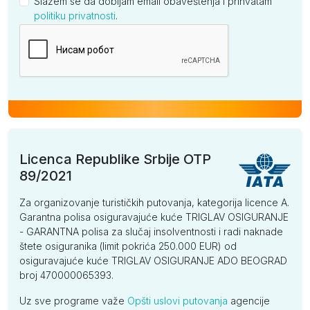
Slažem se da dobijam email obaveštenja i prihvatam
politiku privatnosti
.
Kompanija
Licenca Republike Srbije OTP
89/2021
Za organizovanje turističkih putovanja, kategorija licence A.
Garantna polisa osiguravajuće kuće TRIGLAV OSIGURANJE
- GARANTNA polisa za slučaj insolventnosti i radi naknade
štete osiguranika (limit pokrića 250.000 EUR) od
osiguravajuće kuće TRIGLAV OSIGURANJE ADO BEOGRAD
broj 470000065393.
Uz sve programe važe
Opšti uslovi putovanja
agencije