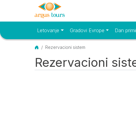
Letovanje
Gradovi Evrope
Dan primi
Osnovni meni
Početna
Rezervacioni sistem
Rezervacioni sis