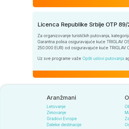
Licenca Republike Srbije OTP 89
Za organizovanje turističkih putovanja, kategorij
Garantna polisa osiguravajuće kuće TRIGLAV OSI
250.000 EUR) od osiguravajuće kuće TRIGLA
Uz sve programe važe
Opšti uslovi putovanja
ag
Aranžmani
O
Letovanje
O
Zimovanje
Ma
Gradovi Evrope
Za
Daleke destinacije
Os