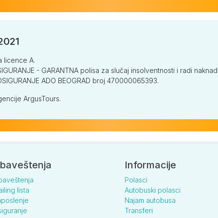
/2021
a licence A.
GURANJE - GARANTNA polisa za slučaj insolventnosti i radi naknade š
V OSIGURANJE ADO BEOGRAD broj 470000065393.
encije ArgusTours.
baveštenja
Informacije
baveštenja
Polasci
iling lista
Autobuski polasci
poslenje
Najam autobusa
iguranje
Transferi