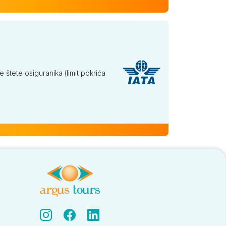
tete osiguranika (limit pokrića