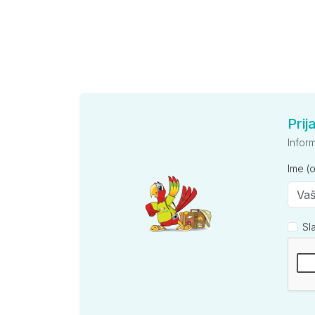
Prij
Infor
Ime (
Sl
Kompan