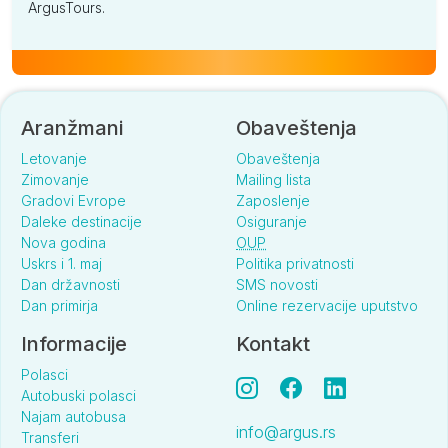
ArgusTours.
Aranžmani
Obaveštenja
Letovanje
Obaveštenja
Zimovanje
Mailing lista
Gradovi Evrope
Zaposlenje
Daleke destinacije
Osiguranje
Nova godina
OUP
Uskrs i 1. maj
Politika privatnosti
Dan državnosti
SMS novosti
Dan primirja
Online rezervacije uputstvo
Informacije
Kontakt
Polasci
Autobuski polasci
Najam autobusa
info@argus.rs
Transferi