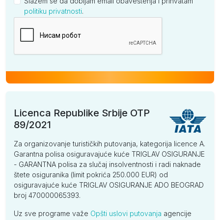
Slažem se da dobijam email obaveštenja i prihvatam
politiku privatnosti
.
Kompanija
Licenca Republike Srbije OTP
89/2021
Za organizovanje turističkih putovanja, kategorija licence A.
Garantna polisa osiguravajuće kuće TRIGLAV OSIGURANJE
- GARANTNA polisa za slučaj insolventnosti i radi naknade
štete osiguranika (limit pokrića 250.000 EUR) od
osiguravajuće kuće TRIGLAV OSIGURANJE ADO BEOGRAD
broj 470000065393.
Uz sve programe važe
Opšti uslovi putovanja
agencije