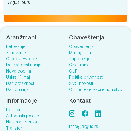
ArgusTours.
Aranžmani
Obaveštenja
Letovanje
Obaveštenja
Zimovanje
Mailing lista
Gradovi Evrope
Zaposlenje
Daleke destinacije
Osiguranje
Nova godina
OUP
Uskrs i 1. maj
Politika privatnosti
Dan državnosti
SMS novosti
Dan primirja
Online rezervacije uputstvo
Informacije
Kontakt
Polasci
Autobuski polasci
Najam autobusa
info@argus.rs
Transferi