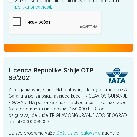
Slažem se da dobijam email obaveštenja i prihvatam
politiku privatnosti
.
Kompanija
Licenca Republike Srbije OTP
89/2021
Za organizovanje turističkih putovanja, kategorija licence A.
Garantna polisa osiguravajuće kuće TRIGLAV OSIGURANJE
- GARANTNA polisa za slučaj insolventnosti i radi naknade
štete osiguranika (limit pokrića 250.000 EUR) od
osiguravajuće kuće TRIGLAV OSIGURANJE ADO BEOGRAD
broj 470000065393.
Uz sve programe važe
Opšti uslovi putovanja
agencije