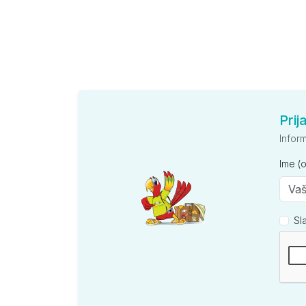
Prij
Infor
Ime (
Sl
Kompan