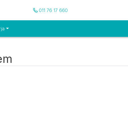
Pozovite nas
011 76 17 660
rja
tem