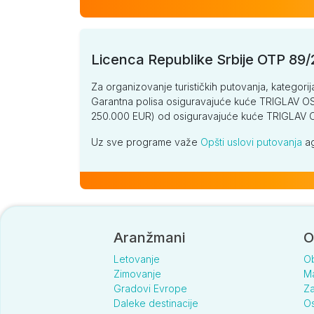
Licenca Republike Srbije OTP 89
Za organizovanje turističkih putovanja, kategorij
Garantna polisa osiguravajuće kuće TRIGLAV OSI
250.000 EUR) od osiguravajuće kuće TRIGLA
Uz sve programe važe
Opšti uslovi putovanja
ag
Aranžmani
O
Letovanje
O
Zimovanje
Ma
Gradovi Evrope
Za
Daleke destinacije
Os