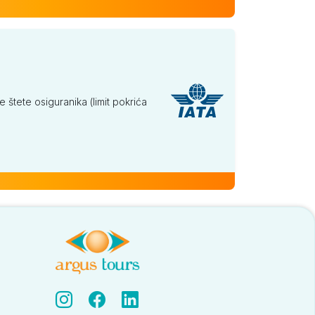
tete osiguranika (limit pokrića