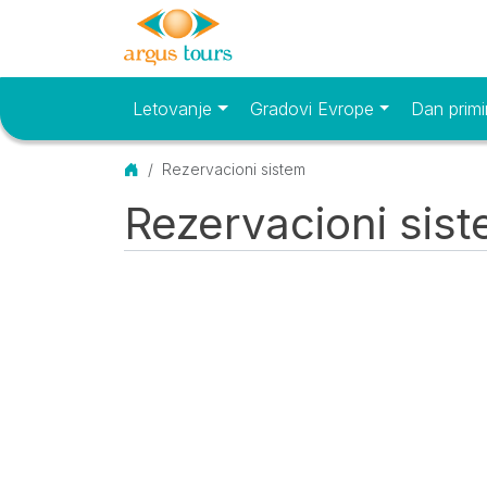
Letovanje
Gradovi Evrope
Dan primi
Osnovni meni
Početna
Rezervacioni sistem
Rezervacioni sis