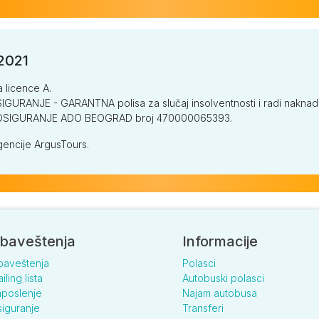
/2021
a licence A.
GURANJE - GARANTNA polisa za slučaj insolventnosti i radi naknade š
V OSIGURANJE ADO BEOGRAD broj 470000065393.
encije ArgusTours.
baveštenja
Informacije
baveštenja
Polasci
iling lista
Autobuski polasci
poslenje
Najam autobusa
iguranje
Transferi