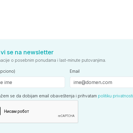
avi se na newsletter
macije o posebnim ponudama i last-minute putovanjima.
opciono)
Email
ažem se da dobijam email obaveštenja i prihvatam
politiku privatnosti
ija