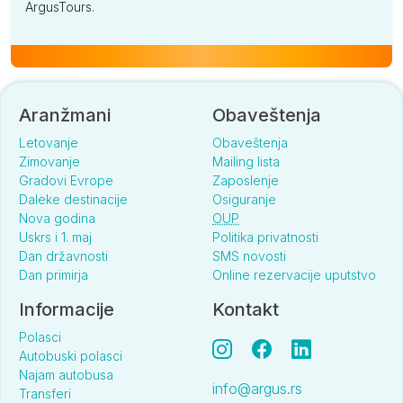
ArgusTours.
Aranžmani
Obaveštenja
Letovanje
Obaveštenja
Zimovanje
Mailing lista
Gradovi Evrope
Zaposlenje
Daleke destinacije
Osiguranje
Nova godina
OUP
Uskrs i 1. maj
Politika privatnosti
Dan državnosti
SMS novosti
Dan primirja
Online rezervacije uputstvo
Informacije
Kontakt
Polasci
Autobuski polasci
Najam autobusa
info@argus.rs
Transferi