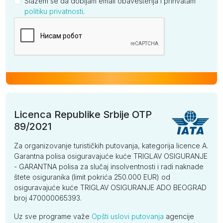
Slažem se da dobijam email obaveštenja i prihvatam
politiku privatnosti
.
Kompanija
Licenca Republike Srbije OTP
89/2021
Za organizovanje turističkih putovanja, kategorija licence A.
Garantna polisa osiguravajuće kuće TRIGLAV OSIGURANJE
- GARANTNA polisa za slučaj insolventnosti i radi naknade
štete osiguranika (limit pokrića 250.000 EUR) od
osiguravajuće kuće TRIGLAV OSIGURANJE ADO BEOGRAD
broj 470000065393.
Uz sve programe važe
Opšti uslovi putovanja
agencije