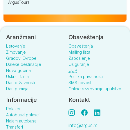
ArgusTours.
Aranžmani
Obaveštenja
Letovanje
Obaveštenja
Zimovanje
Mailing lista
Gradovi Evrope
Zaposlenje
Daleke destinacije
Osiguranje
Nova godina
OUP
Uskrs i 1. maj
Politika privatnosti
Dan državnosti
SMS novosti
Dan primirja
Online rezervacije uputstvo
Informacije
Kontakt
Polasci
Autobuski polasci
Najam autobusa
info@argus.rs
Transferi