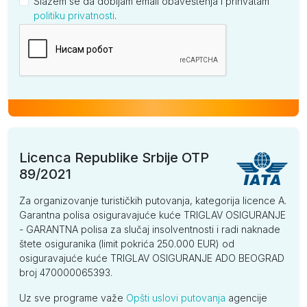
Slažem se da dobijam email obaveštenja i prihvatam
politiku privatnosti
.
Kompanija
Licenca Republike Srbije OTP
89/2021
Za organizovanje turističkih putovanja, kategorija licence A.
Garantna polisa osiguravajuće kuće TRIGLAV OSIGURANJE
- GARANTNA polisa za slučaj insolventnosti i radi naknade
štete osiguranika (limit pokrića 250.000 EUR) od
osiguravajuće kuće TRIGLAV OSIGURANJE ADO BEOGRAD
broj 470000065393.
Uz sve programe važe
Opšti uslovi putovanja
agencije