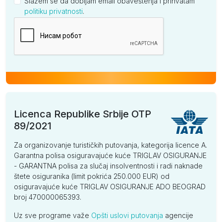
Slažem se da dobijam email obaveštenja i prihvatam
politiku privatnosti
.
Kompanija
Licenca Republike Srbije OTP
89/2021
Za organizovanje turističkih putovanja, kategorija licence A.
Garantna polisa osiguravajuće kuće TRIGLAV OSIGURANJE
- GARANTNA polisa za slučaj insolventnosti i radi naknade
štete osiguranika (limit pokrića 250.000 EUR) od
osiguravajuće kuće TRIGLAV OSIGURANJE ADO BEOGRAD
broj 470000065393.
Uz sve programe važe
Opšti uslovi putovanja
agencije