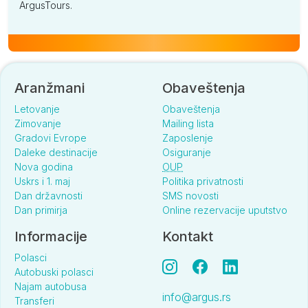
ArgusTours.
Aranžmani
Obaveštenja
Letovanje
Obaveštenja
Zimovanje
Mailing lista
Gradovi Evrope
Zaposlenje
Daleke destinacije
Osiguranje
Nova godina
OUP
Uskrs i 1. maj
Politika privatnosti
Dan državnosti
SMS novosti
Dan primirja
Online rezervacije uputstvo
Informacije
Kontakt
Polasci
Autobuski polasci
Najam autobusa
info@argus.rs
Transferi