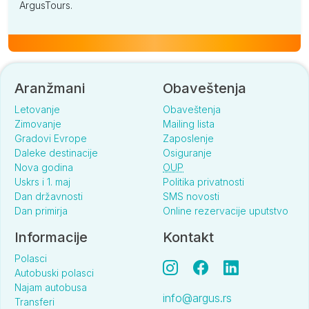
ArgusTours.
Aranžmani
Obaveštenja
Letovanje
Obaveštenja
Zimovanje
Mailing lista
Gradovi Evrope
Zaposlenje
Daleke destinacije
Osiguranje
Nova godina
OUP
Uskrs i 1. maj
Politika privatnosti
Dan državnosti
SMS novosti
Dan primirja
Online rezervacije uputstvo
Informacije
Kontakt
Polasci
Autobuski polasci
Najam autobusa
info@argus.rs
Transferi