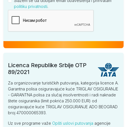
Slažem se da dobijam email obaveštenja i prihvatam
politiku privatnosti
.
Kompanija
Licenca Republike Srbije OTP
89/2021
Za organizovanje turističkih putovanja, kategorija licence A.
Garantna polisa osiguravajuće kuće TRIGLAV OSIGURANJE
- GARANTNA polisa za slučaj insolventnosti i radi naknade
štete osiguranika (limit pokrića 250.000 EUR) od
osiguravajuće kuće TRIGLAV OSIGURANJE ADO BEOGRAD
broj 470000065393.
Uz sve programe važe
Opšti uslovi putovanja
agencije