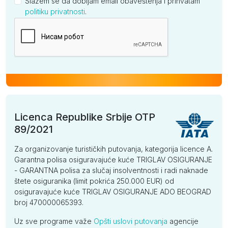
Slažem se da dobijam email obaveštenja i prihvatam
politiku privatnosti
.
Kompanija
Licenca Republike Srbije OTP
89/2021
Za organizovanje turističkih putovanja, kategorija licence A.
Garantna polisa osiguravajuće kuće TRIGLAV OSIGURANJE
- GARANTNA polisa za slučaj insolventnosti i radi naknade
štete osiguranika (limit pokrića 250.000 EUR) od
osiguravajuće kuće TRIGLAV OSIGURANJE ADO BEOGRAD
broj 470000065393.
Uz sve programe važe
Opšti uslovi putovanja
agencije