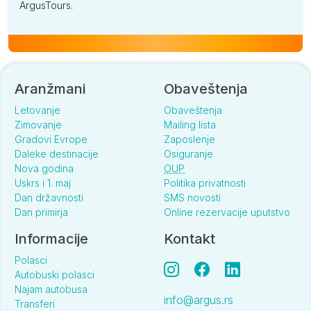
ArgusTours.
Aranžmani
Obaveštenja
Letovanje
Obaveštenja
Zimovanje
Mailing lista
Gradovi Evrope
Zaposlenje
Daleke destinacije
Osiguranje
Nova godina
OUP
Uskrs i 1. maj
Politika privatnosti
Dan državnosti
SMS novosti
Dan primirja
Online rezervacije uputstvo
Informacije
Kontakt
Polasci
Autobuski polasci
Najam autobusa
info@argus.rs
Transferi