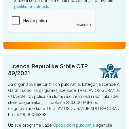
Slažem se da dobijam email obaveštenja i prihvatam
politiku privatnosti
.
Kompanija
Licenca Republike Srbije OTP
89/2021
Za organizovanje turističkih putovanja, kategorija licence A.
Garantna polisa osiguravajuće kuće TRIGLAV OSIGURANJE
- GARANTNA polisa za slučaj insolventnosti i radi naknade
štete osiguranika (limit pokrića 250.000 EUR) od
osiguravajuće kuće TRIGLAV OSIGURANJE ADO BEOGRAD
broj 470000065393.
Uz sve programe važe
Opšti uslovi putovanja
agencije