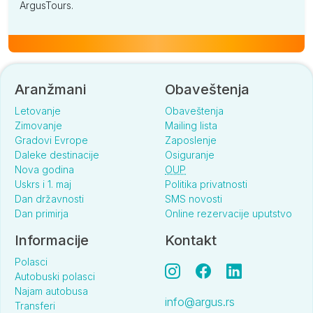
ArgusTours.
Aranžmani
Obaveštenja
Letovanje
Obaveštenja
Zimovanje
Mailing lista
Gradovi Evrope
Zaposlenje
Daleke destinacije
Osiguranje
Nova godina
OUP
Uskrs i 1. maj
Politika privatnosti
Dan državnosti
SMS novosti
Dan primirja
Online rezervacije uputstvo
Informacije
Kontakt
Polasci
Autobuski polasci
Najam autobusa
info@argus.rs
Transferi