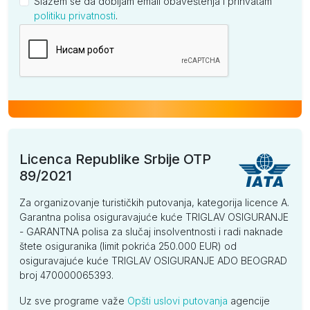
Slažem se da dobijam email obaveštenja i prihvatam
politiku privatnosti
.
Kompanija
Licenca Republike Srbije OTP
89/2021
Za organizovanje turističkih putovanja, kategorija licence A.
Garantna polisa osiguravajuće kuće TRIGLAV OSIGURANJE
- GARANTNA polisa za slučaj insolventnosti i radi naknade
štete osiguranika (limit pokrića 250.000 EUR) od
osiguravajuće kuće TRIGLAV OSIGURANJE ADO BEOGRAD
broj 470000065393.
Uz sve programe važe
Opšti uslovi putovanja
agencije