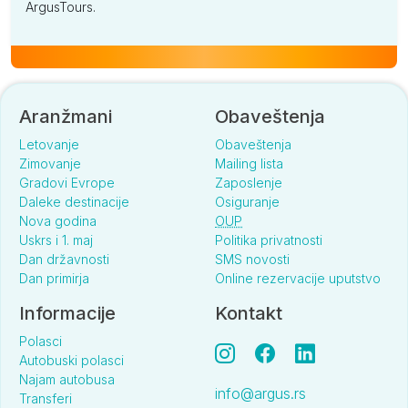
ArgusTours.
Aranžmani
Obaveštenja
Letovanje
Obaveštenja
Zimovanje
Mailing lista
Gradovi Evrope
Zaposlenje
Daleke destinacije
Osiguranje
Nova godina
OUP
Uskrs i 1. maj
Politika privatnosti
Dan državnosti
SMS novosti
Dan primirja
Online rezervacije uputstvo
Informacije
Kontakt
Polasci
Autobuski polasci
Najam autobusa
info@argus.rs
Transferi