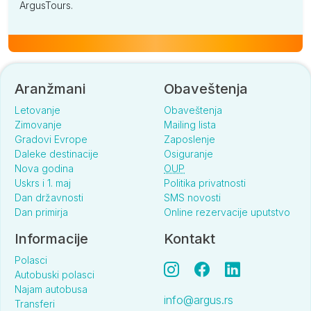
ArgusTours.
Aranžmani
Obaveštenja
Letovanje
Obaveštenja
Zimovanje
Mailing lista
Gradovi Evrope
Zaposlenje
Daleke destinacije
Osiguranje
Nova godina
OUP
Uskrs i 1. maj
Politika privatnosti
Dan državnosti
SMS novosti
Dan primirja
Online rezervacije uputstvo
Informacije
Kontakt
Polasci
Autobuski polasci
Najam autobusa
info@argus.rs
Transferi