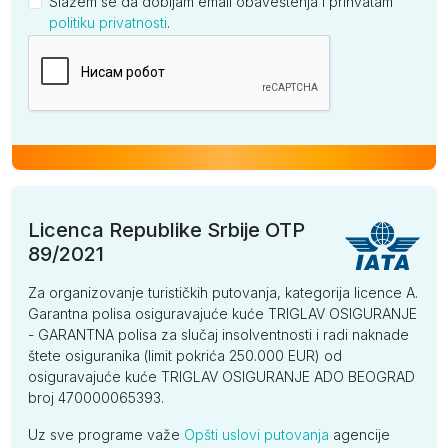
Slažem se da dobijam email obaveštenja i prihvatam
politiku privatnosti
.
Kompanija
Licenca Republike Srbije OTP
89/2021
Za organizovanje turističkih putovanja, kategorija licence A.
Garantna polisa osiguravajuće kuće TRIGLAV OSIGURANJE
- GARANTNA polisa za slučaj insolventnosti i radi naknade
štete osiguranika (limit pokrića 250.000 EUR) od
osiguravajuće kuće TRIGLAV OSIGURANJE ADO BEOGRAD
broj 470000065393.
Uz sve programe važe
Opšti uslovi putovanja
agencije