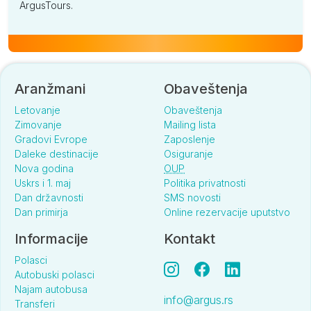
ArgusTours.
Aranžmani
Obaveštenja
Letovanje
Obaveštenja
Zimovanje
Mailing lista
Gradovi Evrope
Zaposlenje
Daleke destinacije
Osiguranje
Nova godina
OUP
Uskrs i 1. maj
Politika privatnosti
Dan državnosti
SMS novosti
Dan primirja
Online rezervacije uputstvo
Informacije
Kontakt
Polasci
Autobuski polasci
Najam autobusa
info@argus.rs
Transferi