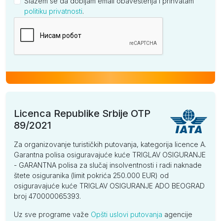
Slažem se da dobijam email obaveštenja i prihvatam
politiku privatnosti
.
Kompanija
Licenca Republike Srbije OTP
89/2021
Za organizovanje turističkih putovanja, kategorija licence A.
Garantna polisa osiguravajuće kuće TRIGLAV OSIGURANJE
- GARANTNA polisa za slučaj insolventnosti i radi naknade
štete osiguranika (limit pokrića 250.000 EUR) od
osiguravajuće kuće TRIGLAV OSIGURANJE ADO BEOGRAD
broj 470000065393.
Uz sve programe važe
Opšti uslovi putovanja
agencije