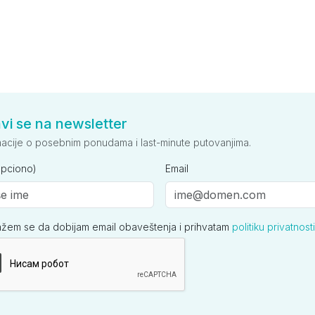
avi se na newsletter
macije o posebnim ponudama i last-minute putovanjima.
opciono)
Email
ažem se da dobijam email obaveštenja i prihvatam
politiku privatnosti
ija