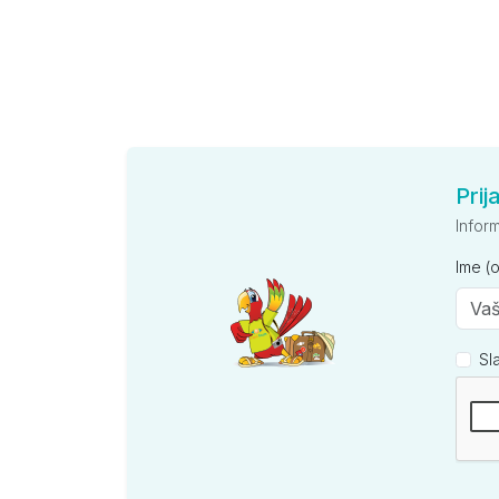
Prij
Infor
Ime (
Sl
Kompan