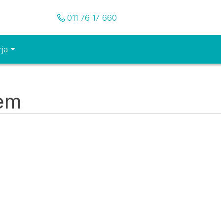
Pozovite nas
011 76 17 660
rja
tem