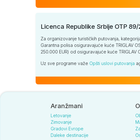
Licenca Republike Srbije OTP 89
Za organizovanje turističkih putovanja, kategorij
Garantna polisa osiguravajuće kuće TRIGLAV OSI
250.000 EUR) od osiguravajuće kuće TRIGLA
Uz sve programe važe
Opšti uslovi putovanja
ag
Aranžmani
O
Letovanje
O
Zimovanje
Ma
Gradovi Evrope
Za
Daleke destinacije
Os