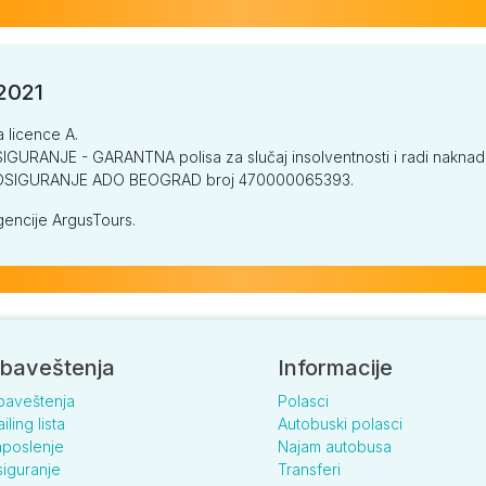
/2021
a licence A.
GURANJE - GARANTNA polisa za slučaj insolventnosti i radi naknade š
V OSIGURANJE ADO BEOGRAD broj 470000065393.
encije ArgusTours.
baveštenja
Informacije
baveštenja
Polasci
iling lista
Autobuski polasci
poslenje
Najam autobusa
iguranje
Transferi