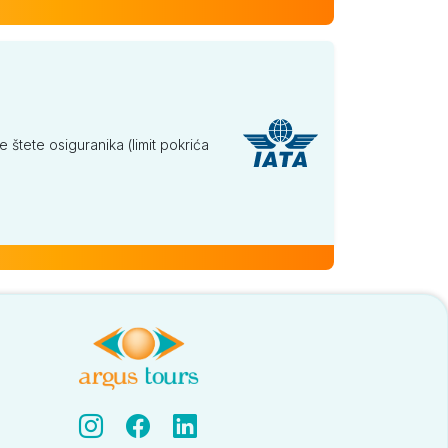
tete osiguranika (limit pokrića