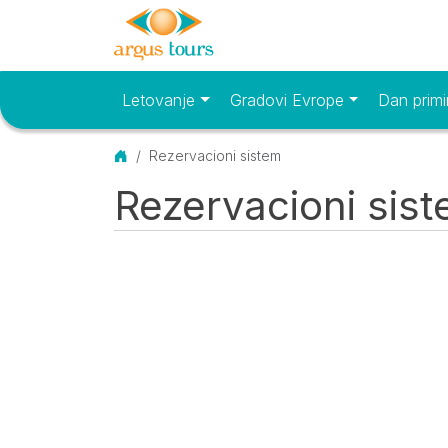
Letovanje
Gradovi Evrope
Dan primi
Osnovni meni
Početna
Rezervacioni sistem
Rezervacioni sis