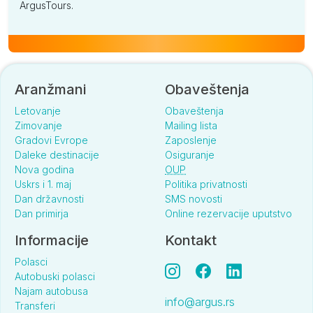
ArgusTours.
Aranžmani
Obaveštenja
Letovanje
Obaveštenja
Zimovanje
Mailing lista
Gradovi Evrope
Zaposlenje
Daleke destinacije
Osiguranje
Nova godina
OUP
Uskrs i 1. maj
Politika privatnosti
Dan državnosti
SMS novosti
Dan primirja
Online rezervacije uputstvo
Informacije
Kontakt
Polasci
Autobuski polasci
Najam autobusa
info@argus.rs
Transferi