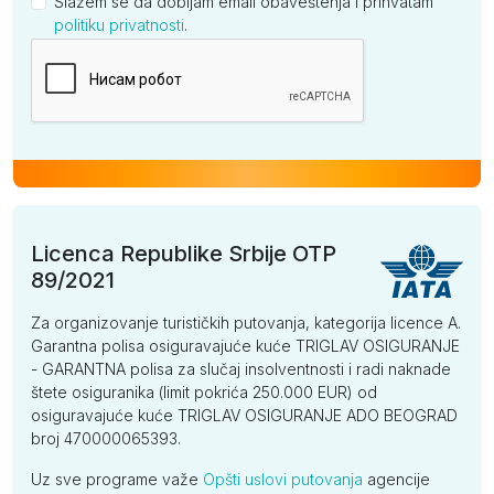
Slažem se da dobijam email obaveštenja i prihvatam
politiku privatnosti
.
Kompanija
Licenca Republike Srbije OTP
89/2021
Za organizovanje turističkih putovanja, kategorija licence A.
Garantna polisa osiguravajuće kuće TRIGLAV OSIGURANJE
- GARANTNA polisa za slučaj insolventnosti i radi naknade
štete osiguranika (limit pokrića 250.000 EUR) od
osiguravajuće kuće TRIGLAV OSIGURANJE ADO BEOGRAD
broj 470000065393.
Uz sve programe važe
Opšti uslovi putovanja
agencije