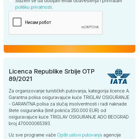
Slažem se da dobijam email obaveštenja i prihvatam
politiku privatnosti
.
Kompanija
Licenca Republike Srbije OTP
89/2021
Za organizovanje turističkih putovanja, kategorija licence A.
Garantna polisa osiguravajuće kuće TRIGLAV OSIGURANJE
- GARANTNA polisa za slučaj insolventnosti i radi naknade
štete osiguranika (limit pokrića 250.000 EUR) od
osiguravajuće kuće TRIGLAV OSIGURANJE ADO BEOGRAD
broj 470000065393.
Uz sve programe važe
Opšti uslovi putovanja
agencije