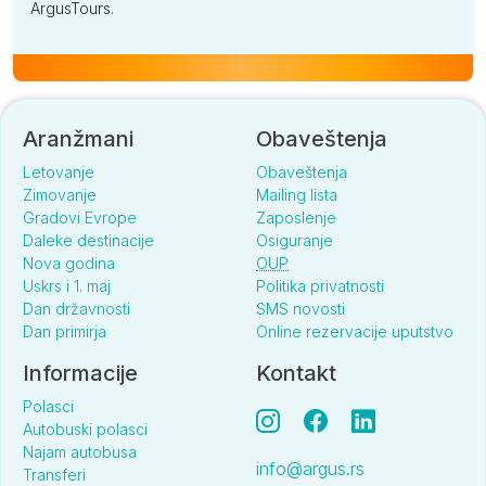
ArgusTours.
Aranžmani
Obaveštenja
Letovanje
Obaveštenja
Zimovanje
Mailing lista
Gradovi Evrope
Zaposlenje
Daleke destinacije
Osiguranje
Nova godina
OUP
Uskrs i 1. maj
Politika privatnosti
Dan državnosti
SMS novosti
Dan primirja
Online rezervacije uputstvo
Informacije
Kontakt
Polasci
Autobuski polasci
Najam autobusa
info@argus.rs
Transferi