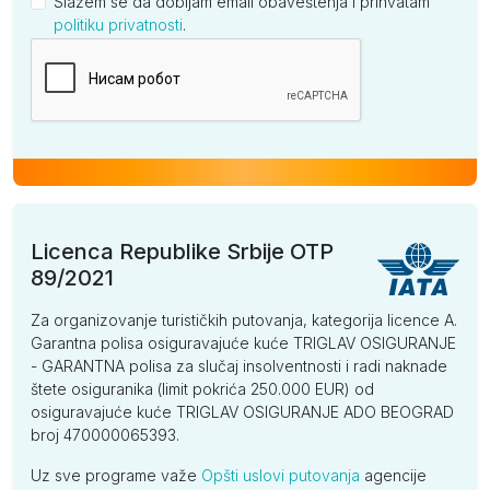
Slažem se da dobijam email obaveštenja i prihvatam
politiku privatnosti
.
Kompanija
Licenca Republike Srbije OTP
89/2021
Za organizovanje turističkih putovanja, kategorija licence A.
Garantna polisa osiguravajuće kuće TRIGLAV OSIGURANJE
- GARANTNA polisa za slučaj insolventnosti i radi naknade
štete osiguranika (limit pokrića 250.000 EUR) od
osiguravajuće kuće TRIGLAV OSIGURANJE ADO BEOGRAD
broj 470000065393.
Uz sve programe važe
Opšti uslovi putovanja
agencije