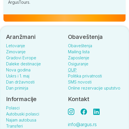
ArgusTours.
Aranžmani
Obaveštenja
Letovanje
Obaveštenja
Zimovanje
Mailing lista
Gradovi Evrope
Zaposlenje
Daleke destinacije
Osiguranje
Nova godina
OUP
Uskrs i 1. maj
Politika privatnosti
Dan državnosti
SMS novosti
Dan primirja
Online rezervacije uputstvo
Informacije
Kontakt
Polasci
Autobuski polasci
Najam autobusa
info@argus.rs
Transferi