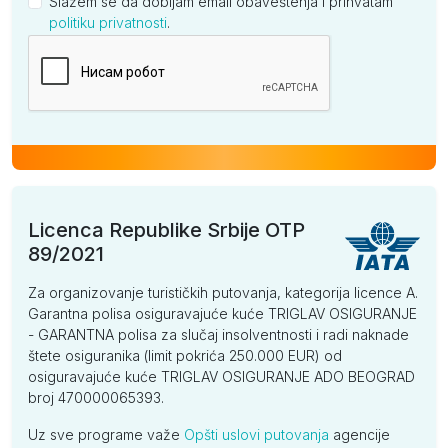
Slažem se da dobijam email obaveštenja i prihvatam
politiku privatnosti
.
Kompanija
Licenca Republike Srbije OTP
89/2021
Za organizovanje turističkih putovanja, kategorija licence A.
Garantna polisa osiguravajuće kuće TRIGLAV OSIGURANJE
- GARANTNA polisa za slučaj insolventnosti i radi naknade
štete osiguranika (limit pokrića 250.000 EUR) od
osiguravajuće kuće TRIGLAV OSIGURANJE ADO BEOGRAD
broj 470000065393.
Uz sve programe važe
Opšti uslovi putovanja
agencije