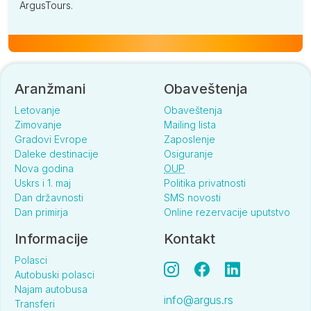
ArgusTours.
Aranžmani
Obaveštenja
Letovanje
Obaveštenja
Zimovanje
Mailing lista
Gradovi Evrope
Zaposlenje
Daleke destinacije
Osiguranje
Nova godina
OUP
Uskrs i 1. maj
Politika privatnosti
Dan državnosti
SMS novosti
Dan primirja
Online rezervacije uputstvo
Informacije
Kontakt
Polasci
Autobuski polasci
Najam autobusa
info@argus.rs
Transferi