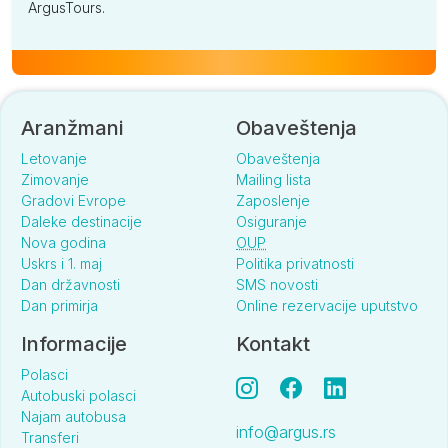
ArgusTours.
Aranžmani
Obaveštenja
Letovanje
Obaveštenja
Zimovanje
Mailing lista
Gradovi Evrope
Zaposlenje
Daleke destinacije
Osiguranje
Nova godina
OUP
Uskrs i 1. maj
Politika privatnosti
Dan državnosti
SMS novosti
Dan primirja
Online rezervacije uputstvo
Informacije
Kontakt
Polasci
Autobuski polasci
Najam autobusa
info@argus.rs
Transferi