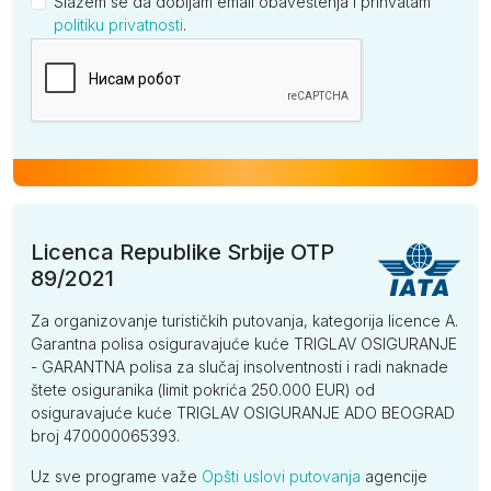
Slažem se da dobijam email obaveštenja i prihvatam
politiku privatnosti
.
Kompanija
Licenca Republike Srbije OTP
89/2021
Za organizovanje turističkih putovanja, kategorija licence A.
Garantna polisa osiguravajuće kuće TRIGLAV OSIGURANJE
- GARANTNA polisa za slučaj insolventnosti i radi naknade
štete osiguranika (limit pokrića 250.000 EUR) od
osiguravajuće kuće TRIGLAV OSIGURANJE ADO BEOGRAD
broj 470000065393.
Uz sve programe važe
Opšti uslovi putovanja
agencije