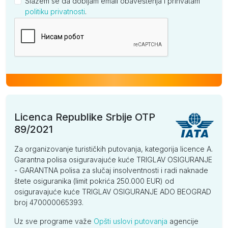
Slažem se da dobijam email obaveštenja i prihvatam
politiku privatnosti
.
Kompanija
Licenca Republike Srbije OTP
89/2021
Za organizovanje turističkih putovanja, kategorija licence A.
Garantna polisa osiguravajuće kuće TRIGLAV OSIGURANJE
- GARANTNA polisa za slučaj insolventnosti i radi naknade
štete osiguranika (limit pokrića 250.000 EUR) od
osiguravajuće kuće TRIGLAV OSIGURANJE ADO BEOGRAD
broj 470000065393.
Uz sve programe važe
Opšti uslovi putovanja
agencije