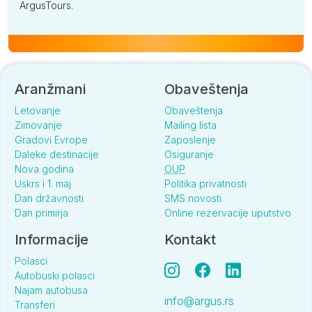
ArgusTours.
Aranžmani
Obaveštenja
Letovanje
Obaveštenja
Zimovanje
Mailing lista
Gradovi Evrope
Zaposlenje
Daleke destinacije
Osiguranje
Nova godina
OUP
Uskrs i 1. maj
Politika privatnosti
Dan državnosti
SMS novosti
Dan primirja
Online rezervacije uputstvo
Informacije
Kontakt
Polasci
Autobuski polasci
Najam autobusa
info@argus.rs
Transferi