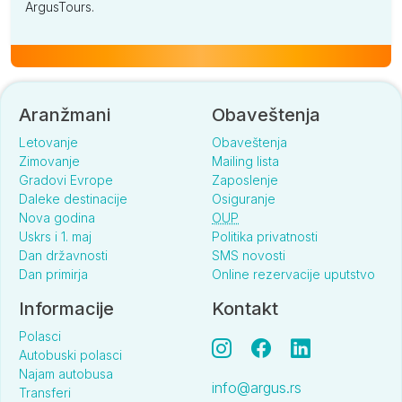
ArgusTours.
Aranžmani
Obaveštenja
Letovanje
Obaveštenja
Zimovanje
Mailing lista
Gradovi Evrope
Zaposlenje
Daleke destinacije
Osiguranje
Nova godina
OUP
Uskrs i 1. maj
Politika privatnosti
Dan državnosti
SMS novosti
Dan primirja
Online rezervacije uputstvo
Informacije
Kontakt
Polasci
Autobuski polasci
Najam autobusa
info@argus.rs
Transferi