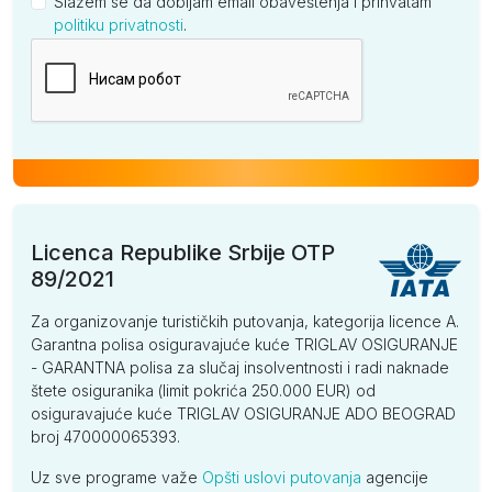
Slažem se da dobijam email obaveštenja i prihvatam
politiku privatnosti
.
Kompanija
Licenca Republike Srbije OTP
89/2021
Za organizovanje turističkih putovanja, kategorija licence A.
Garantna polisa osiguravajuće kuće TRIGLAV OSIGURANJE
- GARANTNA polisa za slučaj insolventnosti i radi naknade
štete osiguranika (limit pokrića 250.000 EUR) od
osiguravajuće kuće TRIGLAV OSIGURANJE ADO BEOGRAD
broj 470000065393.
Uz sve programe važe
Opšti uslovi putovanja
agencije