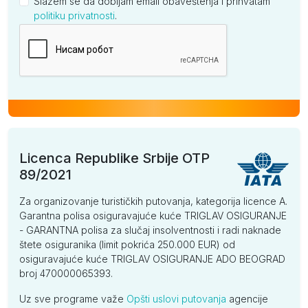
Slažem se da dobijam email obaveštenja i prihvatam
politiku privatnosti
.
Kompanija
Licenca Republike Srbije OTP
89/2021
Za organizovanje turističkih putovanja, kategorija licence A.
Garantna polisa osiguravajuće kuće TRIGLAV OSIGURANJE
- GARANTNA polisa za slučaj insolventnosti i radi naknade
štete osiguranika (limit pokrića 250.000 EUR) od
osiguravajuće kuće TRIGLAV OSIGURANJE ADO BEOGRAD
broj 470000065393.
Uz sve programe važe
Opšti uslovi putovanja
agencije