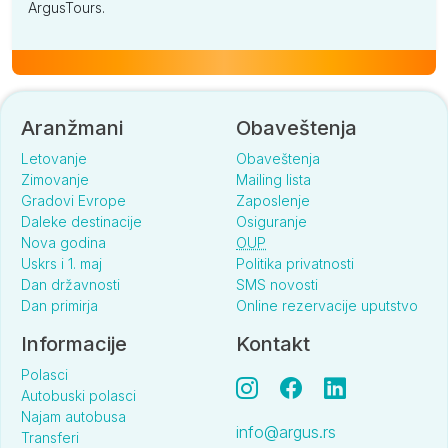
ArgusTours.
Aranžmani
Obaveštenja
Letovanje
Obaveštenja
Zimovanje
Mailing lista
Gradovi Evrope
Zaposlenje
Daleke destinacije
Osiguranje
Nova godina
OUP
Uskrs i 1. maj
Politika privatnosti
Dan državnosti
SMS novosti
Dan primirja
Online rezervacije uputstvo
Informacije
Kontakt
Polasci
Autobuski polasci
Najam autobusa
info@argus.rs
Transferi