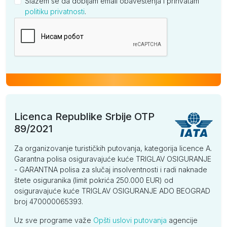
Slažem se da dobijam email obaveštenja i prihvatam
politiku privatnosti
.
Kompanija
Licenca Republike Srbije OTP
89/2021
Za organizovanje turističkih putovanja, kategorija licence A.
Garantna polisa osiguravajuće kuće TRIGLAV OSIGURANJE
- GARANTNA polisa za slučaj insolventnosti i radi naknade
štete osiguranika (limit pokrića 250.000 EUR) od
osiguravajuće kuće TRIGLAV OSIGURANJE ADO BEOGRAD
broj 470000065393.
Uz sve programe važe
Opšti uslovi putovanja
agencije