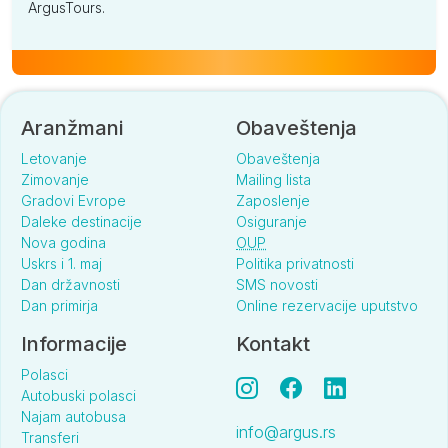
ArgusTours.
Aranžmani
Obaveštenja
Letovanje
Obaveštenja
Zimovanje
Mailing lista
Gradovi Evrope
Zaposlenje
Daleke destinacije
Osiguranje
Nova godina
OUP
Uskrs i 1. maj
Politika privatnosti
Dan državnosti
SMS novosti
Dan primirja
Online rezervacije uputstvo
Informacije
Kontakt
Polasci
Autobuski polasci
Najam autobusa
info@argus.rs
Transferi