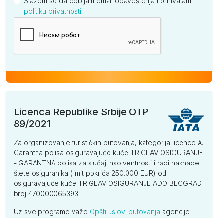
Slažem se da dobijam email obaveštenja i prihvatam
politiku privatnosti
.
Kompanija
Licenca Republike Srbije OTP
89/2021
Za organizovanje turističkih putovanja, kategorija licence A.
Garantna polisa osiguravajuće kuće TRIGLAV OSIGURANJE
- GARANTNA polisa za slučaj insolventnosti i radi naknade
štete osiguranika (limit pokrića 250.000 EUR) od
osiguravajuće kuće TRIGLAV OSIGURANJE ADO BEOGRAD
broj 470000065393.
Uz sve programe važe
Opšti uslovi putovanja
agencije