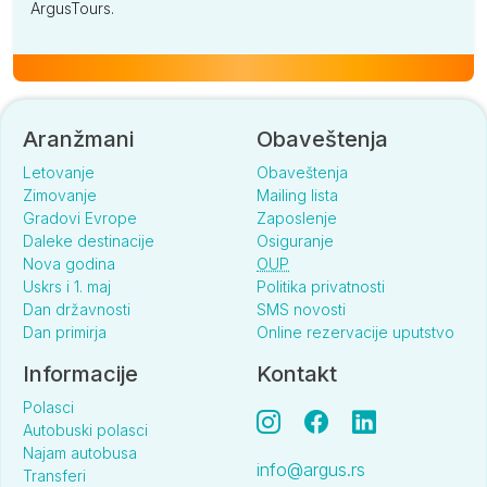
ArgusTours.
Aranžmani
Obaveštenja
Letovanje
Obaveštenja
Zimovanje
Mailing lista
Gradovi Evrope
Zaposlenje
Daleke destinacije
Osiguranje
Nova godina
OUP
Uskrs i 1. maj
Politika privatnosti
Dan državnosti
SMS novosti
Dan primirja
Online rezervacije uputstvo
Informacije
Kontakt
Polasci
Autobuski polasci
Najam autobusa
info@argus.rs
Transferi