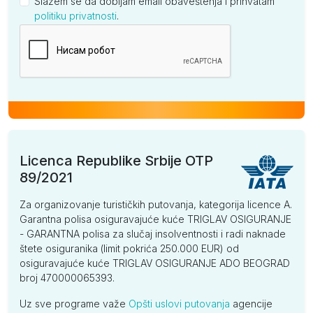
Slažem se da dobijam email obaveštenja i prihvatam
politiku privatnosti
.
Kompanija
Licenca Republike Srbije OTP
89/2021
Za organizovanje turističkih putovanja, kategorija licence A.
Garantna polisa osiguravajuće kuće TRIGLAV OSIGURANJE
- GARANTNA polisa za slučaj insolventnosti i radi naknade
štete osiguranika (limit pokrića 250.000 EUR) od
osiguravajuće kuće TRIGLAV OSIGURANJE ADO BEOGRAD
broj 470000065393.
Uz sve programe važe
Opšti uslovi putovanja
agencije