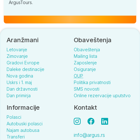
ArgusTours.
Aranžmani
Obaveštenja
Letovanje
Obaveštenja
Zimovanje
Mailing lista
Gradovi Evrope
Zaposlenje
Daleke destinacije
Osiguranje
Nova godina
OUP
Uskrs i 1. maj
Politika privatnosti
Dan državnosti
SMS novosti
Dan primirja
Online rezervacije uputstvo
Informacije
Kontakt
Polasci
Autobuski polasci
Najam autobusa
info@argus.rs
Transferi