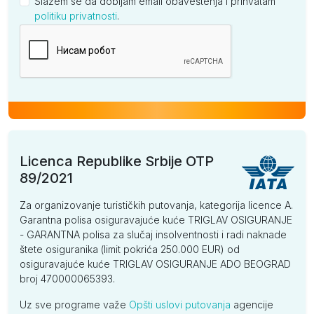
Slažem se da dobijam email obaveštenja i prihvatam
politiku privatnosti
.
Kompanija
Licenca Republike Srbije OTP
89/2021
Za organizovanje turističkih putovanja, kategorija licence A.
Garantna polisa osiguravajuće kuće TRIGLAV OSIGURANJE
- GARANTNA polisa za slučaj insolventnosti i radi naknade
štete osiguranika (limit pokrića 250.000 EUR) od
osiguravajuće kuće TRIGLAV OSIGURANJE ADO BEOGRAD
broj 470000065393.
Uz sve programe važe
Opšti uslovi putovanja
agencije