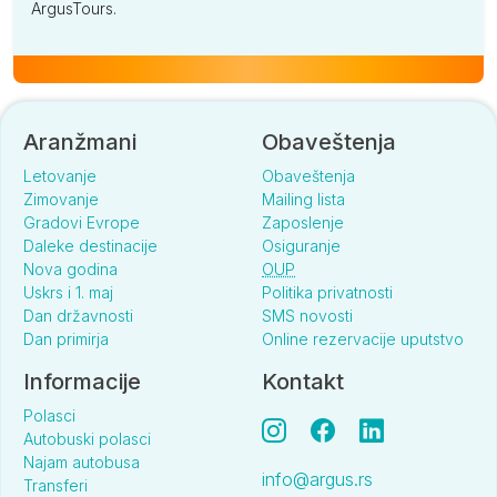
ArgusTours.
Aranžmani
Obaveštenja
Letovanje
Obaveštenja
Zimovanje
Mailing lista
Gradovi Evrope
Zaposlenje
Daleke destinacije
Osiguranje
Nova godina
OUP
Uskrs i 1. maj
Politika privatnosti
Dan državnosti
SMS novosti
Dan primirja
Online rezervacije uputstvo
Informacije
Kontakt
Polasci
Autobuski polasci
Najam autobusa
info@argus.rs
Transferi