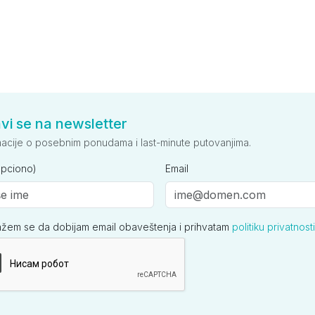
avi se na newsletter
macije o posebnim ponudama i last-minute putovanjima.
opciono)
Email
ažem se da dobijam email obaveštenja i prihvatam
politiku privatnosti
ija