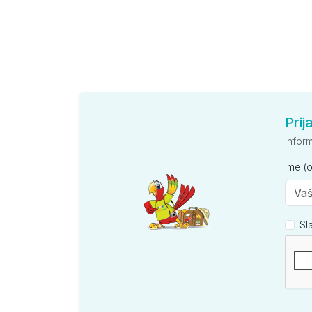
Prij
Infor
Ime (
Sl
Kompan