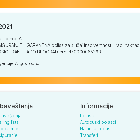
/2021
a licence A.
GURANJE - GARANTNA polisa za slučaj insolventnosti i radi naknade š
V OSIGURANJE ADO BEOGRAD broj 470000065393.
encije ArgusTours.
baveštenja
Informacije
baveštenja
Polasci
iling lista
Autobuski polasci
poslenje
Najam autobusa
iguranje
Transferi