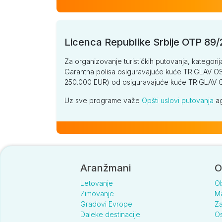
Licenca Republike Srbije OTP 89
Za organizovanje turističkih putovanja, kategorij
Garantna polisa osiguravajuće kuće TRIGLAV OSI
250.000 EUR) od osiguravajuće kuće TRIGLA
Uz sve programe važe
Opšti uslovi putovanja
ag
Aranžmani
O
Letovanje
O
Zimovanje
Ma
Gradovi Evrope
Za
Daleke destinacije
Os