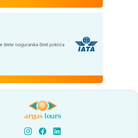
tete osiguranika (limit pokrića