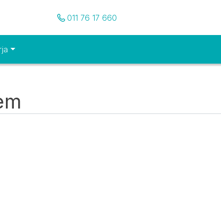
Pozovite nas
011 76 17 660
rja
tem