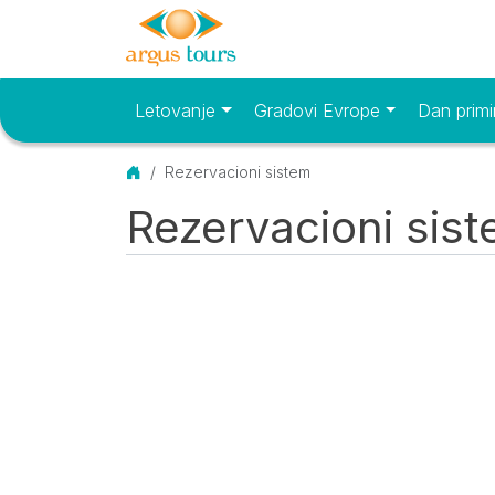
Letovanje
Gradovi Evrope
Dan primi
Osnovni meni
Početna
Rezervacioni sistem
Rezervacioni sis