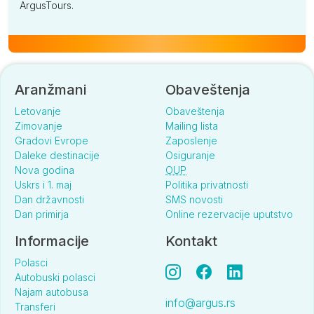
ArgusTours.
Aranžmani
Obaveštenja
Letovanje
Obaveštenja
Zimovanje
Mailing lista
Gradovi Evrope
Zaposlenje
Daleke destinacije
Osiguranje
Nova godina
OUP
Uskrs i 1. maj
Politika privatnosti
Dan državnosti
SMS novosti
Dan primirja
Online rezervacije uputstvo
Informacije
Kontakt
Polasci
Autobuski polasci
Najam autobusa
info@argus.rs
Transferi