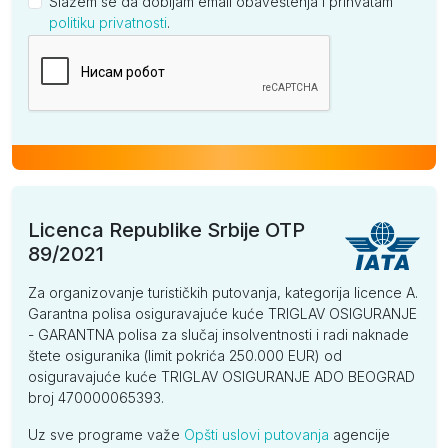
Slažem se da dobijam email obaveštenja i prihvatam
politiku privatnosti
.
Kompanija
Licenca Republike Srbije OTP
89/2021
Za organizovanje turističkih putovanja, kategorija licence A.
Garantna polisa osiguravajuće kuće TRIGLAV OSIGURANJE
- GARANTNA polisa za slučaj insolventnosti i radi naknade
štete osiguranika (limit pokrića 250.000 EUR) od
osiguravajuće kuće TRIGLAV OSIGURANJE ADO BEOGRAD
broj 470000065393.
Uz sve programe važe
Opšti uslovi putovanja
agencije