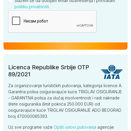
Slažem se da dobijam email obaveštenja i prihvatam
politiku privatnosti
.
Kompanija
Licenca Republike Srbije OTP
89/2021
Za organizovanje turističkih putovanja, kategorija licence A.
Garantna polisa osiguravajuće kuće TRIGLAV OSIGURANJE
- GARANTNA polisa za slučaj insolventnosti i radi naknade
štete osiguranika (limit pokrića 250.000 EUR) od
osiguravajuće kuće TRIGLAV OSIGURANJE ADO BEOGRAD
broj 470000065393.
Uz sve programe važe
Opšti uslovi putovanja
agencije