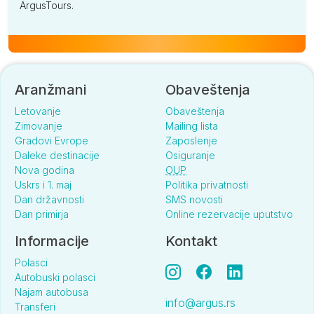
ArgusTours.
Aranžmani
Obaveštenja
Letovanje
Obaveštenja
Zimovanje
Mailing lista
Gradovi Evrope
Zaposlenje
Daleke destinacije
Osiguranje
Nova godina
OUP
Uskrs i 1. maj
Politika privatnosti
Dan državnosti
SMS novosti
Dan primirja
Online rezervacije uputstvo
Informacije
Kontakt
Polasci
Autobuski polasci
Najam autobusa
info@argus.rs
Transferi