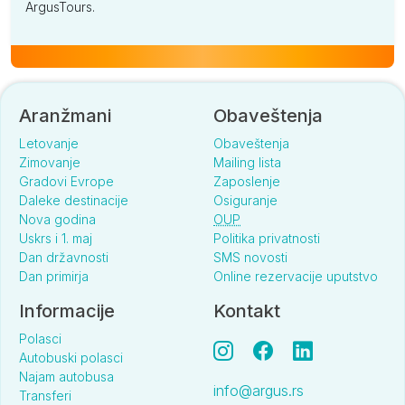
ArgusTours.
Aranžmani
Obaveštenja
Letovanje
Obaveštenja
Zimovanje
Mailing lista
Gradovi Evrope
Zaposlenje
Daleke destinacije
Osiguranje
Nova godina
OUP
Uskrs i 1. maj
Politika privatnosti
Dan državnosti
SMS novosti
Dan primirja
Online rezervacije uputstvo
Informacije
Kontakt
Polasci
Autobuski polasci
Najam autobusa
info@argus.rs
Transferi