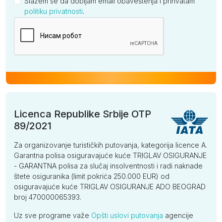
Slažem se da dobijam email obaveštenja i prihvatam
politiku privatnosti
.
Kompanija
Licenca Republike Srbije OTP
89/2021
Za organizovanje turističkih putovanja, kategorija licence A.
Garantna polisa osiguravajuće kuće TRIGLAV OSIGURANJE
- GARANTNA polisa za slučaj insolventnosti i radi naknade
štete osiguranika (limit pokrića 250.000 EUR) od
osiguravajuće kuće TRIGLAV OSIGURANJE ADO BEOGRAD
broj 470000065393.
Uz sve programe važe
Opšti uslovi putovanja
agencije