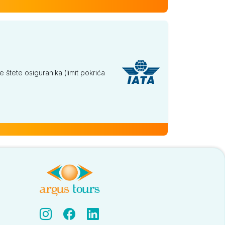
tete osiguranika (limit pokrića