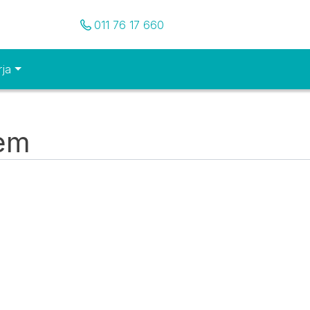
Pozovite nas
011 76 17 660
rja
tem