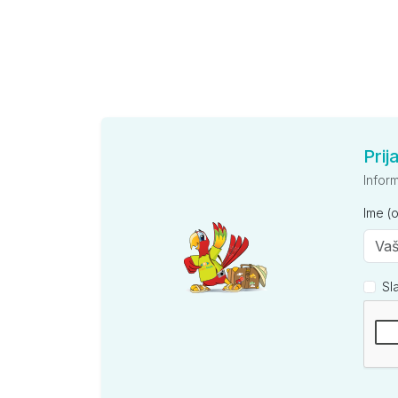
Prij
Infor
Ime (
Sl
Kompan