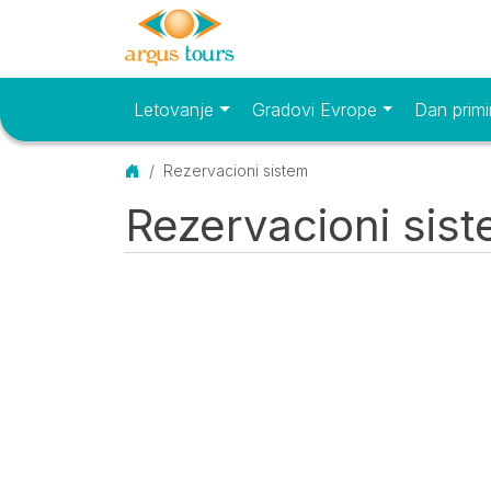
Letovanje
Gradovi Evrope
Dan primi
Osnovni meni
Početna
Rezervacioni sistem
Rezervacioni sis