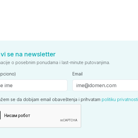
avi se na newsletter
macije o posebnim ponudama i last-minute putovanjima.
opciono)
Email
ažem se da dobijam email obaveštenja i prihvatam
politiku privatnosti
ija