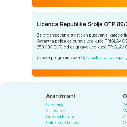
Licenca Republike Srbije OTP 89
Za organizovanje turističkih putovanja, kategorij
Garantna polisa osiguravajuće kuće TRIGLAV OSI
250.000 EUR) od osiguravajuće kuće TRIGLA
Uz sve programe važe
Opšti uslovi putovanja
ag
Aranžmani
O
Letovanje
O
Zimovanje
Ma
Gradovi Evrope
Za
Daleke destinacije
Os