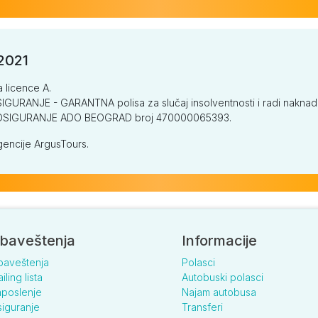
/2021
a licence A.
GURANJE - GARANTNA polisa za slučaj insolventnosti i radi naknade š
V OSIGURANJE ADO BEOGRAD broj 470000065393.
encije ArgusTours.
baveštenja
Informacije
baveštenja
Polasci
iling lista
Autobuski polasci
poslenje
Najam autobusa
iguranje
Transferi