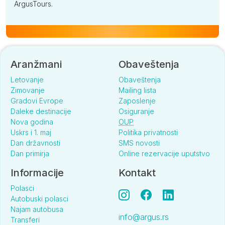
ArgusTours.
Aranžmani
Obaveštenja
Letovanje
Obaveštenja
Zimovanje
Mailing lista
Gradovi Evrope
Zaposlenje
Daleke destinacije
Osiguranje
Nova godina
OUP
Uskrs i 1. maj
Politika privatnosti
Dan državnosti
SMS novosti
Dan primirja
Online rezervacije uputstvo
Informacije
Kontakt
Polasci
Autobuski polasci
Najam autobusa
info@argus.rs
Transferi