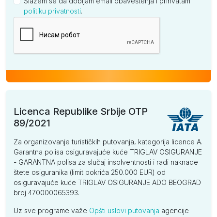
Slažem se da dobijam email obaveštenja i prihvatam
politiku privatnosti
.
Kompanija
Licenca Republike Srbije OTP
89/2021
Za organizovanje turističkih putovanja, kategorija licence A.
Garantna polisa osiguravajuće kuće TRIGLAV OSIGURANJE
- GARANTNA polisa za slučaj insolventnosti i radi naknade
štete osiguranika (limit pokrića 250.000 EUR) od
osiguravajuće kuće TRIGLAV OSIGURANJE ADO BEOGRAD
broj 470000065393.
Uz sve programe važe
Opšti uslovi putovanja
agencije