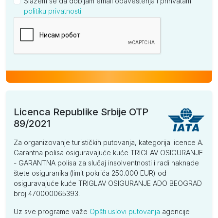
Slažem se da dobijam email obaveštenja i prihvatam
politiku privatnosti
.
Kompanija
Licenca Republike Srbije OTP
89/2021
Za organizovanje turističkih putovanja, kategorija licence A.
Garantna polisa osiguravajuće kuće TRIGLAV OSIGURANJE
- GARANTNA polisa za slučaj insolventnosti i radi naknade
štete osiguranika (limit pokrića 250.000 EUR) od
osiguravajuće kuće TRIGLAV OSIGURANJE ADO BEOGRAD
broj 470000065393.
Uz sve programe važe
Opšti uslovi putovanja
agencije