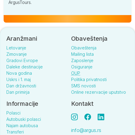
ArgusTours.
Aranžmani
Obaveštenja
Letovanje
Obaveštenja
Zimovanje
Mailing lista
Gradovi Evrope
Zaposlenje
Daleke destinacije
Osiguranje
Nova godina
OUP
Uskrs i 1. maj
Politika privatnosti
Dan državnosti
SMS novosti
Dan primirja
Online rezervacije uputstvo
Informacije
Kontakt
Polasci
Autobuski polasci
Najam autobusa
info@argus.rs
Transferi