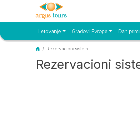
Letovanje
Gradovi Evrope
Dan primi
Osnovni meni
Početna
Rezervacioni sistem
Rezervacioni sis