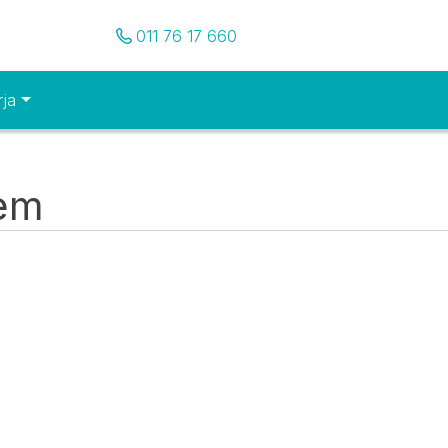
Pozovite nas
011 76 17 660
rja
tem