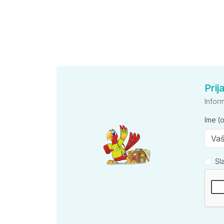
Prij
Infor
Ime (
Sl
Kompan