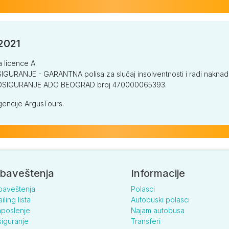
/2021
a licence A.
GURANJE - GARANTNA polisa za slučaj insolventnosti i radi naknade š
V OSIGURANJE ADO BEOGRAD broj 470000065393.
encije ArgusTours.
baveštenja
Informacije
baveštenja
Polasci
iling lista
Autobuski polasci
poslenje
Najam autobusa
iguranje
Transferi