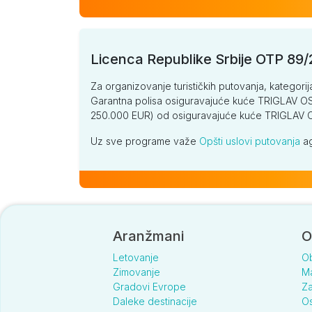
Licenca Republike Srbije OTP 89
Za organizovanje turističkih putovanja, kategorij
Garantna polisa osiguravajuće kuće TRIGLAV OSI
250.000 EUR) od osiguravajuće kuće TRIGLA
Uz sve programe važe
Opšti uslovi putovanja
ag
Aranžmani
O
Letovanje
O
Zimovanje
Ma
Gradovi Evrope
Za
Daleke destinacije
Os