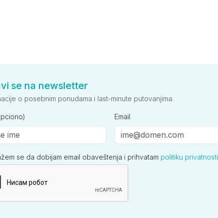
avi se na newsletter
macije o posebnim ponudama i last-minute putovanjima.
opciono)
Email
ažem se da dobijam email obaveštenja i prihvatam
politiku privatnosti
ija