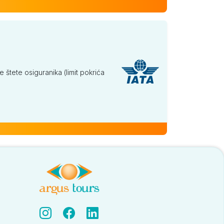
tete osiguranika (limit pokrića