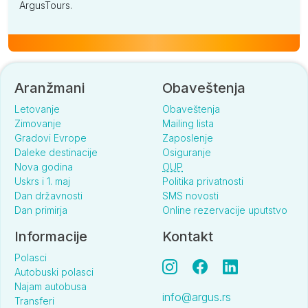
ArgusTours.
Aranžmani
Obaveštenja
Letovanje
Obaveštenja
Zimovanje
Mailing lista
Gradovi Evrope
Zaposlenje
Daleke destinacije
Osiguranje
Nova godina
OUP
Uskrs i 1. maj
Politika privatnosti
Dan državnosti
SMS novosti
Dan primirja
Online rezervacije uputstvo
Informacije
Kontakt
Polasci
Autobuski polasci
Najam autobusa
info@argus.rs
Transferi