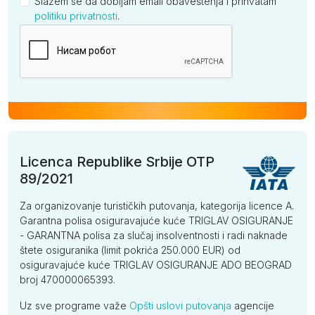
Slažem se da dobijam email obaveštenja i prihvatam
politiku privatnosti
.
Kompanija
Licenca Republike Srbije OTP
89/2021
Za organizovanje turističkih putovanja, kategorija licence A.
Garantna polisa osiguravajuće kuće TRIGLAV OSIGURANJE
- GARANTNA polisa za slučaj insolventnosti i radi naknade
štete osiguranika (limit pokrića 250.000 EUR) od
osiguravajuće kuće TRIGLAV OSIGURANJE ADO BEOGRAD
broj 470000065393.
Uz sve programe važe
Opšti uslovi putovanja
agencije